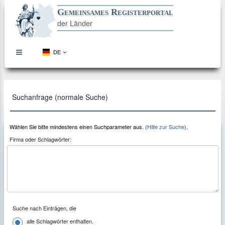
Gemeinsames Registerportal
der Länder
DE
topbar
menu
button
Direkt
Direkt
Direkt
Direkt
zum
zur
zur
zum
Inhalt
Hauptnavigation
Kontaktseite
Footer
Suchanfrage (normale Suche)
Wählen Sie bitte mindestens einen Suchparameter aus.
(
Hilfe zur Suche
).
Firma oder Schlagwörter:
Suche nach Einträgen, die
alle Schlagwörter enthalten.