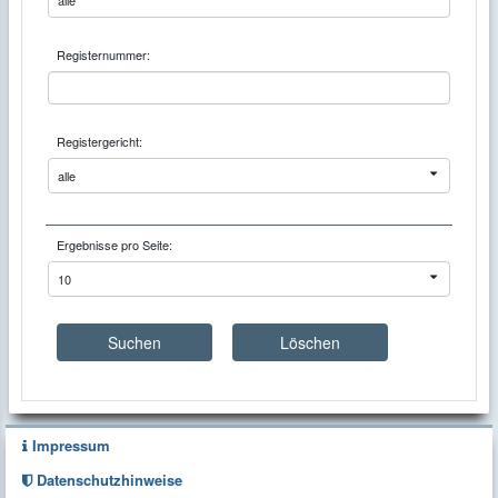
alle
Registernummer:
Registergericht:
alle
Ergebnisse pro Seite:
10
Suchen
Löschen
Übersicht
Impressum
Datenschutzhinweise