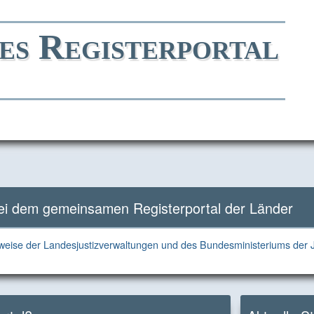
es Registerportal
Direkt
Direkt
Direkt
Direkt
zum
zur
zur
zum
Inhalt
Hauptnavigation
Kontaktseite
Footer
bei dem gemeinsamen Registerportal der Länder
eise der Landesjustizverwaltungen und des Bundesministeriums der J