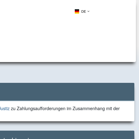
DE
zu
ustiz
zu Zahlungsaufforderungen im Zusammenhang mit der
Zahlungsaufforderungen
im
Zusammenhang
mit
der