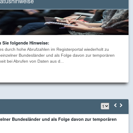
tatushinweise
Nutzung
von
Onlinediensten.
n Sie folgende Hinweise:
es durch hohe Abrufzahlen im Registerportal wiederholt zu
einzelner Bundesländer und als Folge davon zur temporären
eit bei Abrufen von Daten aus d...
B
zelner Bundesländer und als Folge davon zur temporären
F
a