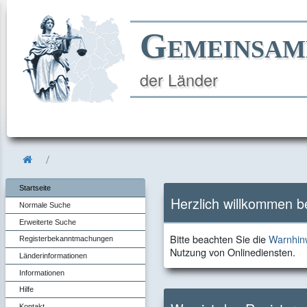
Gemeinsam
der Länder
Startseite
Herzlich willkommen 
Normale Suche
Erweiterte Suche
Bitte
Bitte beachten Sie die
Warnhinw
Registerbekanntmachungen
beachten
Nutzung von Onlinediensten.
Länderinformationen
Sie
Informationen
die
Hilfe
Kontakt