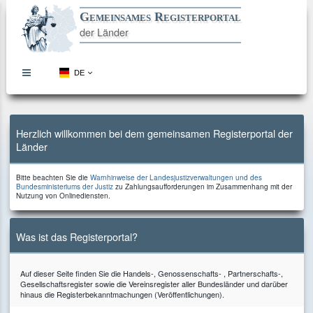
Gemeinsames Registerportal
der Länder
DE
topbar
menu
button
Direkt
Direkt
Direkt
Direkt
zum
zur
zur
zum
Inhalt
Hauptnavigation
Kontaktseite
Footer
Herzlich willkommen bei dem gemeinsamen Registerportal der
Länder
Bitte
Bitte beachten Sie die
Warnhinweise der Landesjustizverwaltungen und des
beachten
zu
Bundesministeriums der Justiz
zu Zahlungsaufforderungen im Zusammenhang mit der
Sie
Zahlungsaufforderungen
Nutzung von Onlinediensten.
die
im
Zusammenhang
mit
der
Was ist das Registerportal?
Nutzung
von
Onlinediensten.
Auf dieser Seite finden Sie die Handels-, Genossenschafts- , Partnerschafts-,
Gesellschaftsregister sowie die Vereinsregister aller Bundesländer und darüber
hinaus die Registerbekanntmachungen (Veröffentlichungen).