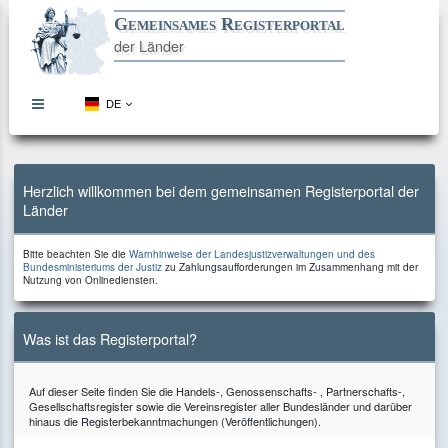
Gemeinsames Registerportal
der Länder
DE
topbar
menu
button
Direkt
Direkt
Direkt
Direkt
zum
zur
zur
zum
Inhalt
Hauptnavigation
Kontaktseite
Footer
Herzlich willkommen bei dem gemeinsamen Registerportal der
Länder
Bitte
Bitte beachten Sie die
Warnhinweise der Landesjustizverwaltungen und des
beachten
zu
Bundesministeriums der Justiz
zu Zahlungsaufforderungen im Zusammenhang mit der
Sie
Zahlungsaufforderungen
Nutzung von Onlinediensten.
die
im
Zusammenhang
mit
der
Was ist das Registerportal?
Nutzung
von
Onlinediensten.
Auf dieser Seite finden Sie die Handels-, Genossenschafts- , Partnerschafts-,
Gesellschaftsregister sowie die Vereinsregister aller Bundesländer und darüber
hinaus die Registerbekanntmachungen (Veröffentlichungen).