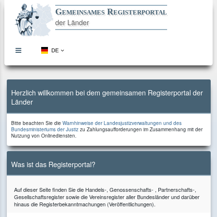
Gemeinsames Registerportal
der Länder
DE
topbar
menu
button
Direkt
Direkt
Direkt
Direkt
zum
zur
zur
zum
Inhalt
Hauptnavigation
Kontaktseite
Footer
Herzlich willkommen bei dem gemeinsamen Registerportal der
Länder
Bitte
Bitte beachten Sie die
Warnhinweise der Landesjustizverwaltungen und des
beachten
zu
Bundesministeriums der Justiz
zu Zahlungsaufforderungen im Zusammenhang mit der
Sie
Zahlungsaufforderungen
Nutzung von Onlinediensten.
die
im
Zusammenhang
mit
der
Was ist das Registerportal?
Nutzung
von
Onlinediensten.
Auf dieser Seite finden Sie die Handels-, Genossenschafts- , Partnerschafts-,
Gesellschaftsregister sowie die Vereinsregister aller Bundesländer und darüber
hinaus die Registerbekanntmachungen (Veröffentlichungen).