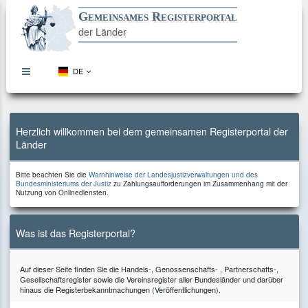
Gemeinsames Registerportal
der Länder
DE
topbar
menu
button
Direkt
Direkt
Direkt
Direkt
zum
zur
zur
zum
Inhalt
Hauptnavigation
Kontaktseite
Footer
Herzlich willkommen bei dem gemeinsamen Registerportal der
Länder
Bitte
Bitte beachten Sie die
Warnhinweise der Landesjustizverwaltungen und des
beachten
zu
Bundesministeriums der Justiz
zu Zahlungsaufforderungen im Zusammenhang mit der
Sie
Zahlungsaufforderungen
Nutzung von Onlinediensten.
die
im
Zusammenhang
mit
der
Was ist das Registerportal?
Nutzung
von
Onlinediensten.
Auf dieser Seite finden Sie die Handels-, Genossenschafts- , Partnerschafts-,
Gesellschaftsregister sowie die Vereinsregister aller Bundesländer und darüber
hinaus die Registerbekanntmachungen (Veröffentlichungen).