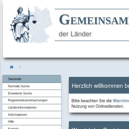
Gemeinsam
der Länder
Startseite
Herzlich willkommen 
Normale Suche
Erweiterte Suche
Bitte
Bitte beachten Sie die
Warnhinw
Registerbekanntmachungen
beachten
Nutzung von Onlinediensten.
Länderinformationen
Sie
Informationen
die
Hilfe
Kontakt