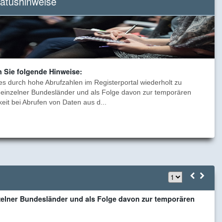
tatushinweise
Nutzung
von
Onlinediensten.
n Sie folgende Hinweise:
es durch hohe Abrufzahlen im Registerportal wiederholt zu
einzelner Bundesländer und als Folge davon zur temporären
eit bei Abrufen von Daten aus d...
B
zelner Bundesländer und als Folge davon zur temporären
F
a