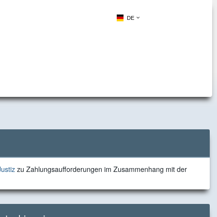
DE
zu
ustiz
zu Zahlungsaufforderungen im Zusammenhang mit der
Zahlungsaufforderungen
im
Zusammenhang
mit
der