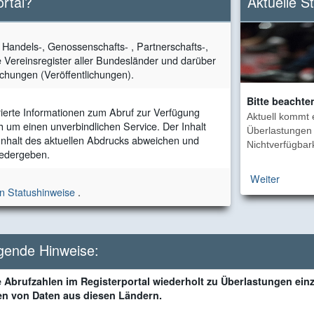
ortal?
Aktuelle S
e Handels-, Genossenschafts- , Partnerschafts-,
e Vereinsregister aller Bundesländer und darüber
chungen (Veröffentlichungen).
Bitte beachte
rierte Informationen zum Abruf zur Verfügung
Aktuell kommt 
ch um einen unverbindlichen Service. Der Inhalt
Überlastungen 
 Inhalt des aktuellen Abdrucks abweichen und
Nichtverfügbark
wiedergeben.
Weiter
en Statushinweise
.
lgende Hinweise:
 Abrufzahlen im Registerportal wiederholt zu Überlastungen ein
en von Daten aus diesen Ländern.