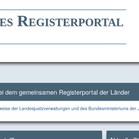
es Registerportal
Direkt
Direkt
Direkt
Direkt
zum
zur
zur
zum
Inhalt
Hauptnavigation
Kontaktseite
Footer
bei dem gemeinsamen Registerportal der Länder
eise der Landesjustizverwaltungen und des Bundesministeriums der J