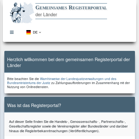
Gemeinsames Registerportal
der Länder
DE
topbar
menu
button
Direkt
Direkt
Direkt
Direkt
zum
zur
zur
zum
Inhalt
Hauptnavigation
Kontaktseite
Footer
Herzlich willkommen bei dem gemeinsamen Registerportal der
Länder
Bitte
Bitte beachten Sie die
Warnhinweise der Landesjustizverwaltungen und des
beachten
zu
Bundesministeriums der Justiz
zu Zahlungsaufforderungen im Zusammenhang mit der
Sie
Zahlungsaufforderungen
Nutzung von Onlinediensten.
die
im
Zusammenhang
mit
der
Was ist das Registerportal?
Nutzung
von
Onlinediensten.
Auf dieser Seite finden Sie die Handels-, Genossenschafts- , Partnerschafts-,
Gesellschaftsregister sowie die Vereinsregister aller Bundesländer und darüber
hinaus die Registerbekanntmachungen (Veröffentlichungen).