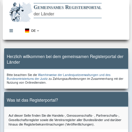
Gemeinsames Registerportal
der Länder
DE
topbar
menu
button
Direkt
Direkt
Direkt
Direkt
zum
zur
zur
zum
Inhalt
Hauptnavigation
Kontaktseite
Footer
Herzlich willkommen bei dem gemeinsamen Registerportal der
Länder
Bitte
Bitte beachten Sie die
Warnhinweise der Landesjustizverwaltungen und des
beachten
zu
Bundesministeriums der Justiz
zu Zahlungsaufforderungen im Zusammenhang mit der
Sie
Zahlungsaufforderungen
Nutzung von Onlinediensten.
die
im
Zusammenhang
mit
der
Was ist das Registerportal?
Nutzung
von
Onlinediensten.
Auf dieser Seite finden Sie die Handels-, Genossenschafts- , Partnerschafts-,
Gesellschaftsregister sowie die Vereinsregister aller Bundesländer und darüber
hinaus die Registerbekanntmachungen (Veröffentlichungen).