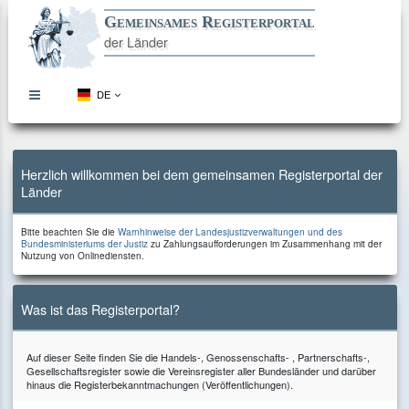
Gemeinsames Registerportal
der Länder
DE
topbar
menu
button
Direkt
Direkt
Direkt
Direkt
zum
zur
zur
zum
Inhalt
Hauptnavigation
Kontaktseite
Footer
Herzlich willkommen bei dem gemeinsamen Registerportal der
Länder
Bitte
Bitte beachten Sie die
Warnhinweise der Landesjustizverwaltungen und des
beachten
zu
Bundesministeriums der Justiz
zu Zahlungsaufforderungen im Zusammenhang mit der
Sie
Zahlungsaufforderungen
Nutzung von Onlinediensten.
die
im
Zusammenhang
mit
der
Was ist das Registerportal?
Nutzung
von
Onlinediensten.
Auf dieser Seite finden Sie die Handels-, Genossenschafts- , Partnerschafts-,
Gesellschaftsregister sowie die Vereinsregister aller Bundesländer und darüber
hinaus die Registerbekanntmachungen (Veröffentlichungen).