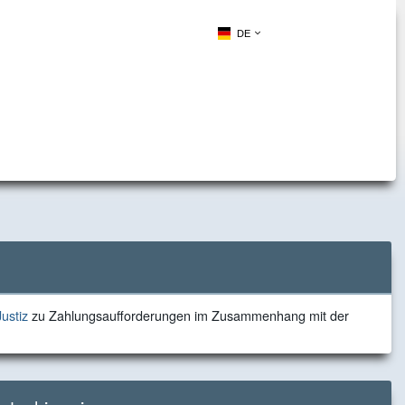
DE
zu
ustiz
zu Zahlungsaufforderungen im Zusammenhang mit der
Zahlungsaufforderungen
im
Zusammenhang
mit
der