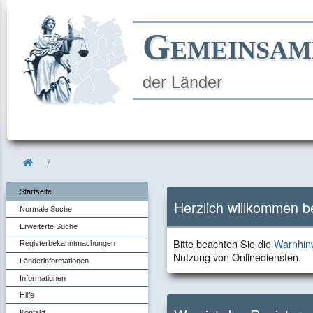
Gemeinsam
der Länder
Startseite
Herzlich willkommen 
Normale Suche
Erweiterte Suche
Bitte
Bitte beachten Sie die
Warnhinw
Registerbekanntmachungen
beachten
Nutzung von Onlinediensten.
Länderinformationen
Sie
Informationen
die
Hilfe
Kontakt