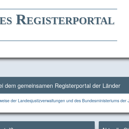
es Registerportal
Direkt
Direkt
Direkt
Direkt
zum
zur
zur
zum
Inhalt
Hauptnavigation
Kontaktseite
Footer
bei dem gemeinsamen Registerportal der Länder
eise der Landesjustizverwaltungen und des Bundesministeriums der J