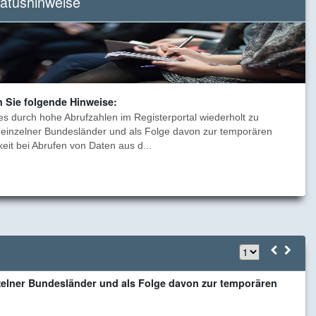
tatushinweise
Nutzung
von
Onlinediensten.
n Sie folgende Hinweise:
es durch hohe Abrufzahlen im Registerportal wiederholt zu
einzelner Bundesländer und als Folge davon zur temporären
eit bei Abrufen von Daten aus d...
B
zelner Bundesländer und als Folge davon zur temporären
F
a