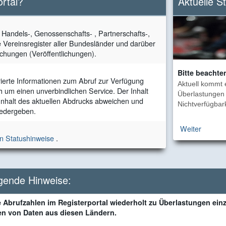
ortal?
Aktuelle S
e Handels-, Genossenschafts- , Partnerschafts-,
e Vereinsregister aller Bundesländer und darüber
chungen (Veröffentlichungen).
Bitte beachte
rierte Informationen zum Abruf zur Verfügung
Aktuell kommt 
ch um einen unverbindlichen Service. Der Inhalt
Überlastungen 
 Inhalt des aktuellen Abdrucks abweichen und
Nichtverfügbark
wiedergeben.
Weiter
en Statushinweise
.
lgende Hinweise:
 Abrufzahlen im Registerportal wiederholt zu Überlastungen ein
en von Daten aus diesen Ländern.