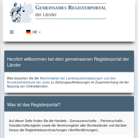
Gemeinsames Registerportal
der Länder
DE
topbar
menu
button
Direkt
Direkt
Direkt
Direkt
zum
zur
zur
zum
Inhalt
Hauptnavigation
Kontaktseite
Footer
Herzlich willkommen bei dem gemeinsamen Registerportal der
Länder
Bitte
Bitte beachten Sie die
Warnhinweise der Landesjustizverwaltungen und des
beachten
zu
Bundesministeriums der Justiz
zu Zahlungsaufforderungen im Zusammenhang mit der
Sie
Zahlungsaufforderungen
Nutzung von Onlinediensten.
die
im
Zusammenhang
mit
der
Was ist das Registerportal?
Nutzung
von
Onlinediensten.
Auf dieser Seite finden Sie die Handels-, Genossenschafts- , Partnerschafts-,
Gesellschaftsregister sowie die Vereinsregister aller Bundesländer und darüber
hinaus die Registerbekanntmachungen (Veröffentlichungen).