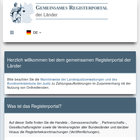
Gemeinsames Registerportal
der Länder
DE
topbar
menu
button
Direkt
Direkt
Direkt
Direkt
zum
zur
zur
zum
Inhalt
Hauptnavigation
Kontaktseite
Footer
Herzlich willkommen bei dem gemeinsamen Registerportal der
Länder
Bitte
Bitte beachten Sie die
Warnhinweise der Landesjustizverwaltungen und des
beachten
zu
Bundesministeriums der Justiz
zu Zahlungsaufforderungen im Zusammenhang mit der
Sie
Zahlungsaufforderungen
Nutzung von Onlinediensten.
die
im
Zusammenhang
mit
der
Was ist das Registerportal?
Nutzung
von
Onlinediensten.
Auf dieser Seite finden Sie die Handels-, Genossenschafts- , Partnerschafts-,
Gesellschaftsregister sowie die Vereinsregister aller Bundesländer und darüber
hinaus die Registerbekanntmachungen (Veröffentlichungen).