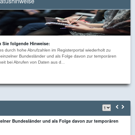
tatushinweise
Nutzung
von
Onlinediensten.
n Sie folgende Hinweise:
es durch hohe Abrufzahlen im Registerportal wiederholt zu
einzelner Bundesländer und als Folge davon zur temporären
eit bei Abrufen von Daten aus d...
B
zelner Bundesländer und als Folge davon zur temporären
F
a