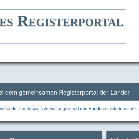
es Registerportal
Direkt
Direkt
Direkt
Direkt
zum
zur
zur
zum
Inhalt
Hauptnavigation
Kontaktseite
Footer
bei dem gemeinsamen Registerportal der Länder
eise der Landesjustizverwaltungen und des Bundesministeriums der J