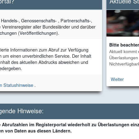
ortal?
Aktuelle S
e Handels-, Genossenschafts- , Partnerschafts-,
e Vereinsregister aller Bundesländer und darüber
chungen (Veröffentlichungen).
Bitte beachte
rierte Informationen zum Abruf zur Verfügung
Aktuell kommt 
ch um einen unverbindlichen Service. Der Inhalt
Überlastungen 
 Inhalt des aktuellen Abdrucks abweichen und
Nichtverfügbark
wiedergeben.
Weiter
en Statushinweise
.
lgende Hinweise:
 Abrufzahlen im Registerportal wiederholt zu Überlastungen ein
en von Daten aus diesen Ländern.