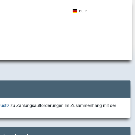
DE
zu
ustiz
zu Zahlungsaufforderungen im Zusammenhang mit der
Zahlungsaufforderungen
im
Zusammenhang
mit
der