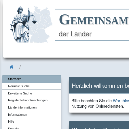
Gemeinsam
der Länder
Startseite
Herzlich willkommen 
Normale Suche
Erweiterte Suche
Bitte
Bitte beachten Sie die
Warnhinw
Registerbekanntmachungen
beachten
Nutzung von Onlinediensten.
Länderinformationen
Sie
Informationen
die
Hilfe
Kontakt